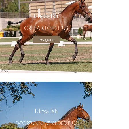
Ulicas lsh
ÓRBITA X LORD PLUS
Imagens
Ulexa lsh
Q-FORTUNNA Z X LORD PLUS