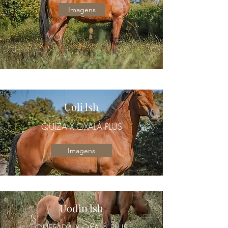
Imagens
Uoli lsh
QUIZA X OXALÁ PLUS
Imagens
Uodin lsh
QUEFADA X OXALÁ PLUS