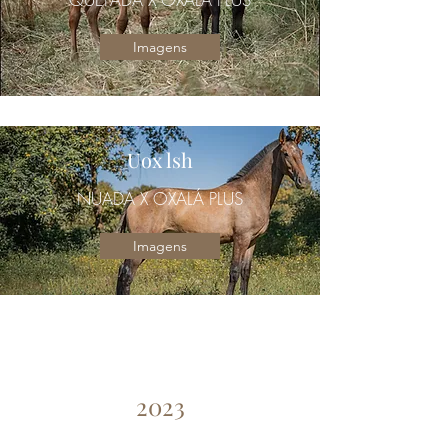
Imagens
Uox lsh
NUADA X OXALÁ PLUS
Imagens
2023