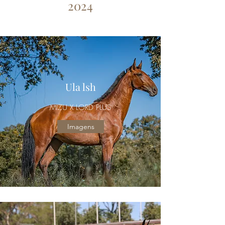
2024
Ula lsh
MIZU X LORD PLUS
Imagens