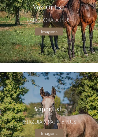
Vox-Or Lsh
RAIA X OXALÁ PLUS
Imagens
Vapor Lsh
RELÍQUIA X PALPITE PLUS
Imagens