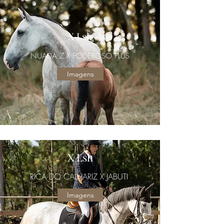
X Lsh
NUADA Z X PODEROSO PLUS
Imagens
X Lsh
RICA DO CALHARIZ X JABUTI
Imagens