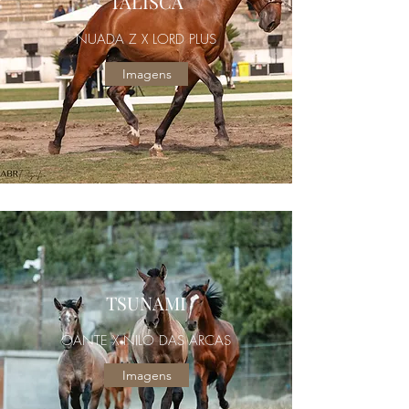
TALISCA
NUADA Z X LORD PLUS
Imagens
TSUNAMI
OANTE X NILO DAS ARCAS
Imagens